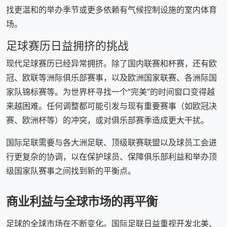
找更温和的举办季节或更多依赖有气候控制设施的室内体育
场。
足球赛历日益拥挤的挑战
现代足球赛历已经异常拥挤。除了国内联赛和杯赛，还有欧
冠、欧联等洲际俱乐部赛事，以及欧洲国家联赛、各洲际国
家队锦标赛等。为世界杯寻找一个“完美”的时间窗口变得越
来越困难。任何调整都可能引发与现有重要赛事（如欧冠决
赛、欧洲杯等）的冲突，或对俱乐部赛季造成更大干扰。
国际足联需要与各大洲足联、顶级联赛联盟以及球员工会进
行更复杂的协调，以在保护球员、保障俱乐部利益和举办顶
级国家队赛事之间找到新的平衡点。
商业利益与全球市场的再平衡
足球的全球市场在不断变化。国际足联日益重视开发北美、