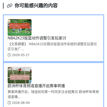
你可能感兴趣的内容
NBA2K23投篮动作调整引发玩家讨
【文章摘要】 NBA2K23近期对投篮动作系统的调整在玩家社
区引发广...
2026-05-21
欧洲杯体育频道直播开启赛事转播
赛事转播开启，球迷如何第一时间关注全程赛况 欧洲杯体育频
道直播...
2026-08-04