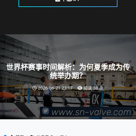
世界杯赛事时间解析：为何夏季成为传
统举办期？
2026-06-21 23:17
阅读 38 次