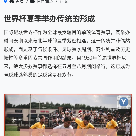
首页
体育焦点
正文
世界杯夏季举办传统的形成
国际足联世界杯作为全球最受瞩目的单项体育赛事，其举办
时间长期以来与北半球的夏季紧密相连。这一传统并非偶然
形成，而是基于气候条件、足球赛季周期、商业利益及历史
惯性等多重因素共同作用的结果。自1930年首届世界杯以
来，绝大多数赛事都选择在五月至八月期间举行，这已成为
全球球迷熟悉的足球盛夏狂欢节。