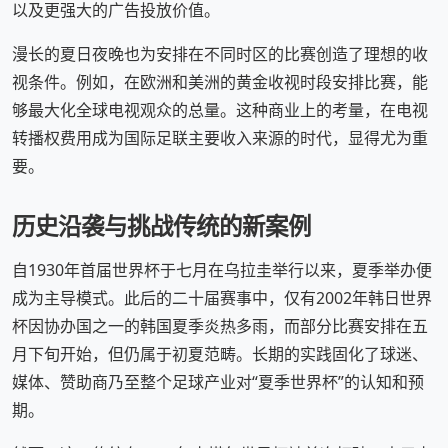
以及更强大的广告投放价值。
漫长的夏日夜晚也为安排在不同时区的比赛创造了理想的收
视条件。例如，在欧洲和美洲的黄金收视时段安排比赛，能
够最大化全球电视观众的总量。这种商业上的考量，在电视
转播权费用成为国际足联主要收入来源的时代，显得尤为重
要。
历史沿袭与挑战传统的新案例
自1930年首届世界杯于七月在乌拉圭举行以来，夏季举办便
成为主导模式。此后的二十届赛事中，仅有2002年韩日世界
杯因协办国之一的韩国夏季炎热多雨，而部分比赛安排在五
月下旬开始，但仍属于初夏范畴。长期的实践固化了球迷、
媒体、赞助商乃至整个足球产业对“夏季世界杯”的认知和预
期。