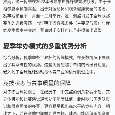
然而，这一传统在2022年卡塔尔世界杯被首次打破。由于卡
塔尔夏季极端高温，出于对运动员和观众健康安全的考虑，
赛事被移至十一月至十二月举行。这一调整引发了全球联赛
赛季的连锁震荡，也证明了当客观条件（主要是气候）与传
统发生根本冲突时，赛事时间安排可以且必须做出调整。
夏季举办模式的多重优势分析
综合分析，夏季举办世界杯的传统模式，在多数情况下展现
出了其系统性的优势。这些优势超越了单纯的气候舒适度，
嵌入到了全球足球运动与体育产业的运作肌理之中。
竞技状态与赛事质量的保障
对于职业球员而言，在经历了一个完整的俱乐部赛季后，其
身体机能和比赛感觉通常处于年度峰值。此时参加国家队集
训和最高强度的杯赛，更容易呈现出高水平的竞技内容。相
比之下，若在赛季中期举办世界杯，球员可能因俱乐部赛事