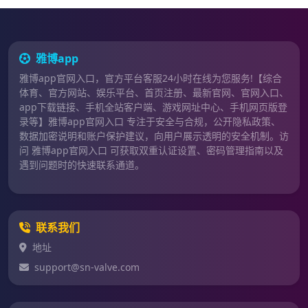
雅博app
雅博app官网入口，官方平台客服24小时在线为您服务!【综合
体育、官方网站、娱乐平台、首页注册、最新官网、官网入口、
app下载链接、手机全站客户端、游戏网址中心、手机网页版登
录等】雅博app官网入口 专注于安全与合规，公开隐私政策、
数据加密说明和账户保护建议，向用户展示透明的安全机制。访
问 雅博app官网入口 可获取双重认证设置、密码管理指南以及
遇到问题时的快速联系通道。
联系我们
地址
support@sn-valve.com