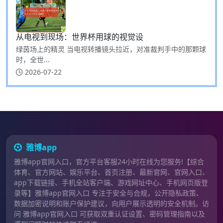
从电视到现场：世界杯用球的视觉设
绿茵场上的精灵 当电视转播镜头拉近，对准裁判手中的那颗球
时，全世...
2026-07-22
雅博app
雅博app官网入口，官方平台客服24小时在线为您服务!【综合
体育、官方网站、娱乐平台、首页注册、最新官网、官网入口、
app下载链接、手机全站客户端、游戏网址中心、手机网页版登
录等】雅博app官网入口 专注于安全与合规，公开隐私政策、
数据加密说明和账户保护建议，向用户展示透明的安全机制。访
问 雅博app官网入口 可获取双重认证设置、密码管理指南以及