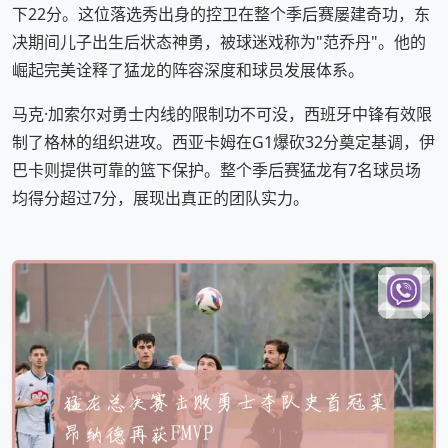
下22分。这位落选秀出身的控卫在整个季后赛屡建奇功，东
决期间儿子出生后状态神勇，被球迷戏称为"范乔丹"。他的
崛起完美诠释了猛龙的阵容深度和球员发展体系。
马克·加索尔对勇士内线的限制功不可没，西班牙中锋有效限
制了格林的组织进攻。西亚卡姆在G1爆砍32分奠定基调，伊
巴卡则提供可靠的篮下保护。整个季后赛猛龙有7名球员场
均得分超过7分，展现出真正的团队实力。