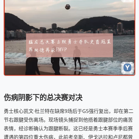
伤病阴影下的总决赛对决
勇士核心凯文·杜兰特在缺席9场后于G5强行复出，却在第二
节右跟腱受伤离场。现场镜头捕捉到他捂着跟腱部位的痛苦
表情，经诊断确认为跟腱断裂。这已经是勇士本赛季季后赛
遭遇的第四位重大伤病，此前考辛斯、伊戈达拉和卢尼都曾