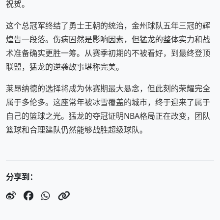
祝贺。
这个总冠军终结了勇士王朝的统治，金州球队五年三冠的辉
煌告一段落。伤病固然是影响因素，但猛龙的整体实力和战
术准备确实更胜一筹。从赛季初期的不被看好，到最终登顶
联盟，猛龙的逆袭故事堪称完美。
莱昂纳德的选择将成为休赛期最大悬念，但此刻的荣耀完全
属于多伦多。这座常年被冰雪覆盖的城市，终于迎来了属于
自己的篮球之光。猛龙的夺冠证明NBA格局正在改变，团队
篮球和合理建队仍然能够战胜超级球队。
分享到：