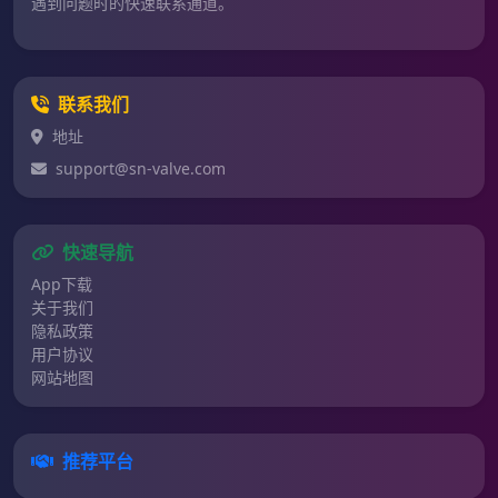
遇到问题时的快速联系通道。
联系我们
地址
support@sn-valve.com
快速导航
App下载
关于我们
隐私政策
用户协议
网站地图
推荐平台