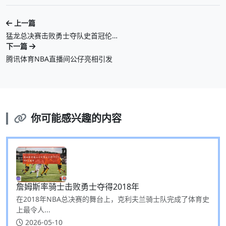
上一篇
猛龙总决赛击败勇士夺队史首冠伦…
下一篇
腾讯体育NBA直播间公仔亮相引发
你可能感兴趣的内容
詹姆斯率骑士击败勇士夺得2018年
在2018年NBA总决赛的舞台上，克利夫兰骑士队完成了体育史
上最令人...
2026-05-10