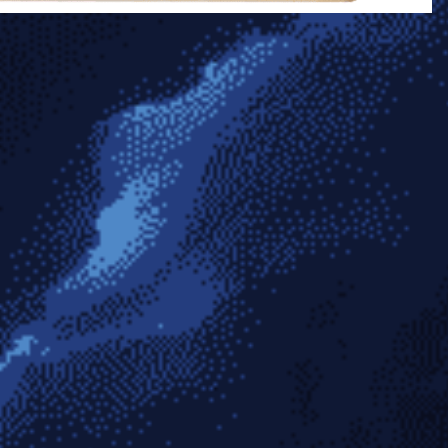
2026-07-30
10 次浏览
季后赛连胜纪录争夺战勇士差一场全胜夺冠尼
克斯若横扫将平历史榜首
2026-07-29
11 次浏览