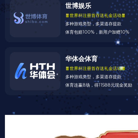
深度解析世界杯小组赛：豪门翻车夜与惊喜晋
级之路
2026-08-07
1 次浏览
残疾人奥运会幸运物亮相 传递赛事温暖与鼓励
2026-08-06
3 次浏览