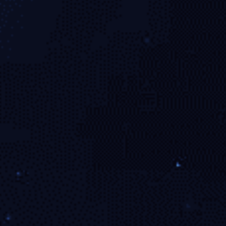
北京奥运会博物馆展陈开放 再现奥运记忆与体
育文化传承
2026-07-24
14 次浏览
从电视到短视频：评抖音世界杯转播带来的观
赛革命