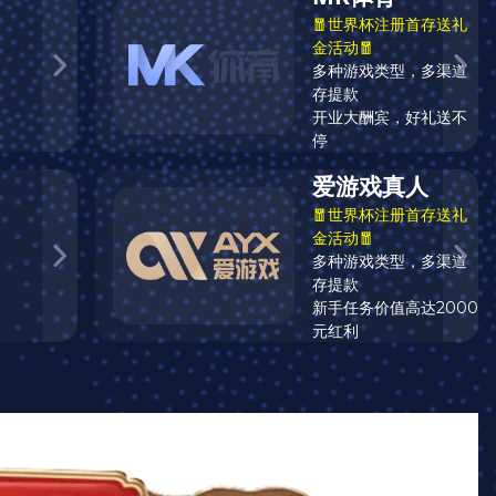
残疾人奥运会标志设计解析 展现赛事精神与包
容理念
2026-08-06
4 次浏览
欧洲杯体育赛怎么买解析 赛事投注方式与购彩
规则一览
2026-08-04
5 次浏览