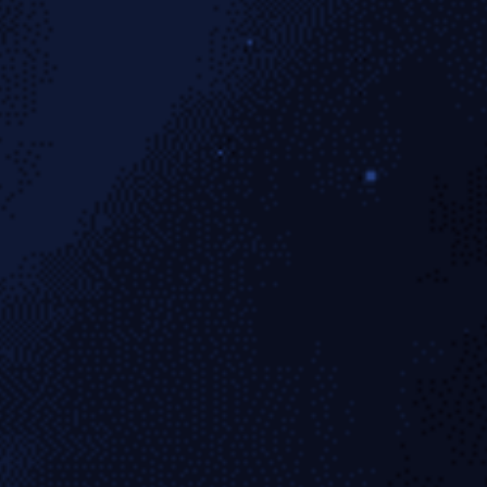
北京奥运会历史意义解析 奠定中国体育国际新
坐标
2026-07-24
13 次浏览
切尔西与河床激战正酣比赛结果揭晓引发球迷
热议