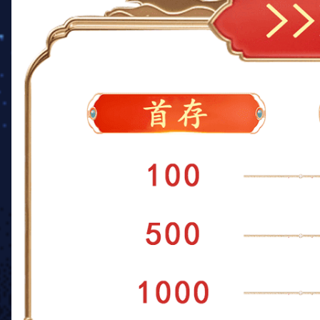
欧冠2022至2023赛程公布 小组赛到决赛时间
安排一览
2026-08-03
4 次浏览