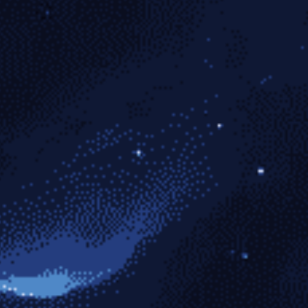
央视全程直播世界杯，详细赛程时间表抢先看
2026-07-26
17 次浏览