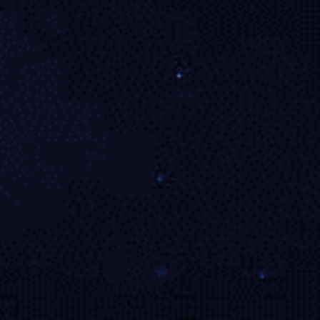
2026-07-22
13 次浏览
从信号源到屏幕：电脑端世界杯直播技术全链
路剖析
2026-07-21
19 次浏览