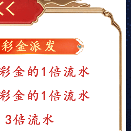
昨晚欧冠战报：多场对决落幕，赛果牵动晋级
形势
2026-08-02
8 次浏览