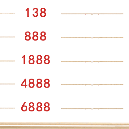
掘金大胜开拓者成功升至西部第三火箭排名下
滑至第四仅差05胜场
2026-08-01
8 次浏览
德国世界杯夺冠前景深度解析：实力、战术与