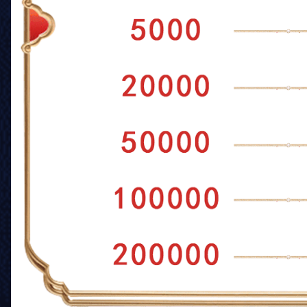
昨晚欧冠决赛比分揭晓赛事结果成焦点
2026-08-02
7 次浏览
德国世界杯夺冠历史回顾 四次捧杯展现欧洲劲