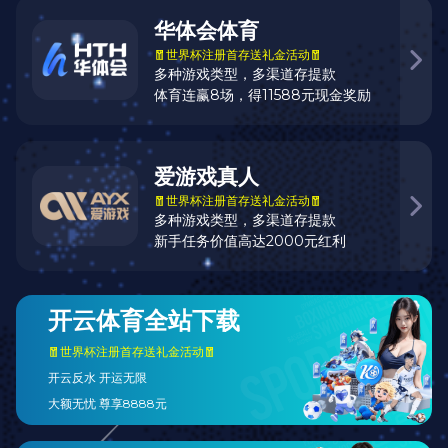
我们的使命与愿景