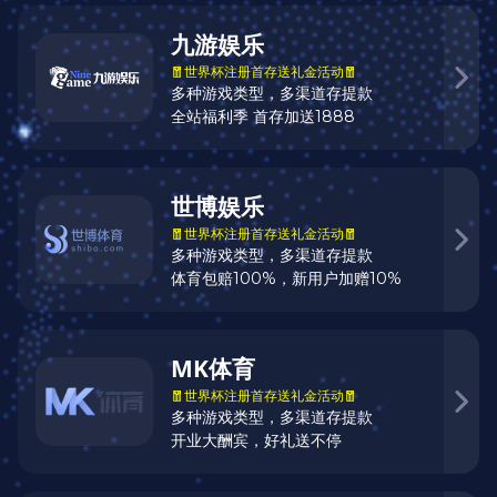
多元业务 · 稳健扩张
雅博app 深耕体育数据与互动内容服务，产品体系涵盖赛事直
播、移动端内容分发、社区互动与本地化运营。平台覆盖多个语
种与终端系统，用户规模持续增长。
核心系统采用模块化架构及高并发优化机制，在各类赛事高峰期
亦能保持稳定流畅响应，确保每一位用户都能获得快速、顺畅的
操作体验。