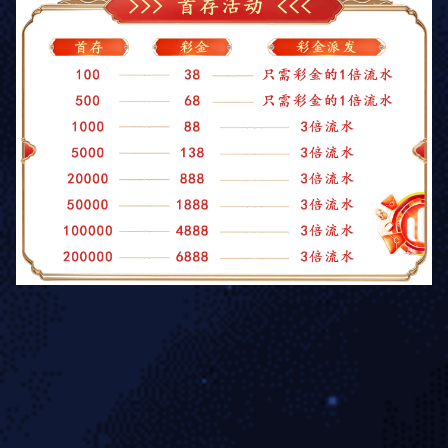
平台安全核心
系统层安全
部署入侵检测、防火墙
策略与系统加固模块，
提升抗风险能力。