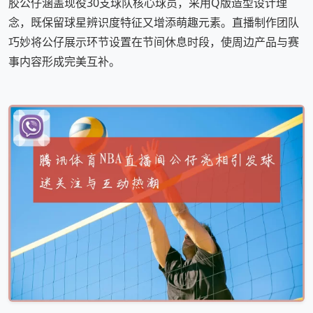
胶公仔涵盖现役30支球队核心球员，采用Q版造型设计理
念，既保留球星辨识度特征又增添萌趣元素。直播制作团队
巧妙将公仔展示环节设置在节间休息时段，使周边产品与赛
事内容形成完美互补。