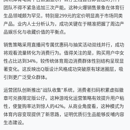
团队不得不紧急追加三次产能。这种火爆销售景象在体育衍
生品领域颇为罕见，特别是299元的定价明显高于市场同类
产品。业内人士分析认为，成功关键在于精准把握了周边产
品娱乐化与收藏价值的平衡点。
销售策略采用直播间专属优惠码与抽奖活动双线并行，成功
将观看流量转化为消费行为。值得关注的是，购买用户中女
性占比达到34%，较传统体育周边消费群体性别结构呈现显
著变化。这反映出Q版设计风格成功突破原有球迷圈层，吸
引到更广泛受众群体。
运营团队创新推出"战队收集"系统，消费者扫码积累虚拟徽
章可兑换限定版公仔。这种游戏化运营策略有效提升用户粘
性，使复购率达到惊人的42%。从商业角度看，这种模式为
体育内容变现提供了新思路，证明优质衍生品能够反哺内容
生态建设。