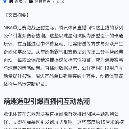
首页
体育焦点
正文
【文章摘要】
NBA季后赛激战正酣之际，腾讯体育直播间悄然上线的系列
公仔引发观赛新热潮。这些以球星和球队为原型设计的卡通
玩偶，在直播过程中弹幕互动、抽奖赠送等方式与观众产生
奇妙化学反应。从詹姆斯霸气扣篮造型到库里三分手势经典
再现，每款公偶都精准捕捉球员标志性特征，成为连接赛事
与球迷的情感纽带。直播间数据显示，公仔亮相时段用户互
动量提升47%，周边产品单日销量突破十万件，创造体育媒
体衍生品运营新纪录。
萌趣造型引爆直播间互动热潮
腾讯体育在东西部决赛直播间隙首次推出NBA主题系列公
仔，立即在弹幕区引发刷屏式反响。这些高度约15厘米的搪