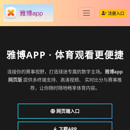
注册入口
雅博APP
· 体育观看更便捷
连接你的赛事视野，打造球迷专属的数字主场。
雅博app
网页版
提供多终端支持、高清视频、 实时比分与赛事推
荐，让你随时随地畅享体育内容。
网页端入口
下载APP