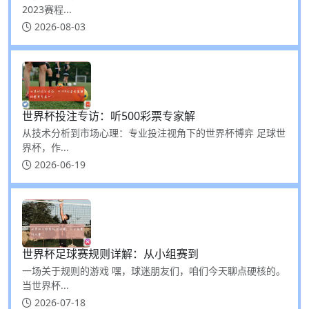
2023赛程...
2026-08-03
世界杯投注专访：听500彩票专家解
从技术分析到市场心理：专业投注视角下的世界杯博弈 足球世
界杯，作...
2026-06-19
世界杯足球赛规则详解：从小组赛到
一场关于规则的游戏 嘿，球迷朋友们，咱们今天聊点硬核的。
当世界杯...
2026-07-18