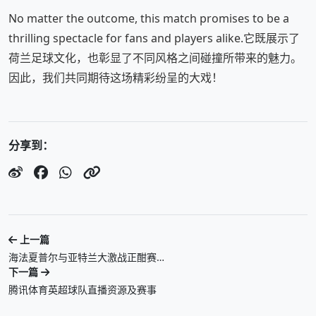
No matter the outcome, this match promises to be a
thrilling spectacle for fans and players alike.它既展示了
荷兰足球文化，也彰显了不同风格之间碰撞所带来的魅力。
因此，我们共同期待这场精彩纷呈的大戏！
分享到：
上一篇
海法夏普尔与亚特兰大激战正酣赛…
下一篇
腾讯体育英超球队直播资源及赛事