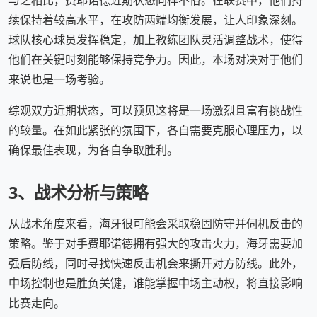
续保持着较高水平，在攻防两端均衡发展，让人印象深刻。
球队核心球员发挥稳定，加上教练团队灵活调整战术，使得
他们在关键时刻能够保持竞争力。因此，本场对决对于他们
来说也是一场考验。
综观双方近期状态，可以预见这将是一场激烈且富有挑战性
的较量。在如此紧张的氛围下，各自需要克服心理压力，以
确保最佳表现，为各自争取胜利。
3、战术分析与策略
从战术角度来看，海牙很可能会采取稳固防守并伺机反击的
策略。鉴于对手费耶诺德拥有强大的攻击火力，海牙需要加
强后防线，同时寻找快速反击机会来撕开对方防线。此外，
中场控制也是胜负关键，谁能掌握中场主动权，将直接影响
比赛走向。