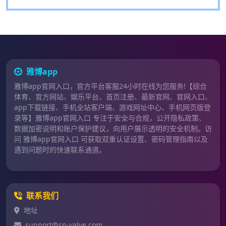
雅博app
雅博app官网入口，官方平台客服24小时在线为您服务!【综合
体育、官方网站、娱乐平台、首页注册、最新官网、官网入口、
app下载链接、手机全站客户端、游戏网址中心、手机网页版登
录等】雅博app官网入口 专注于安全与合规，公开隐私政策、
数据加密说明和账户保护建议，向用户展示透明的安全机制。访
问 雅博app官网入口 可获取双重认证设置、密码管理指南以及
遇到问题时的快速联系通道。
联系我们
地址
support@sn-valve.com