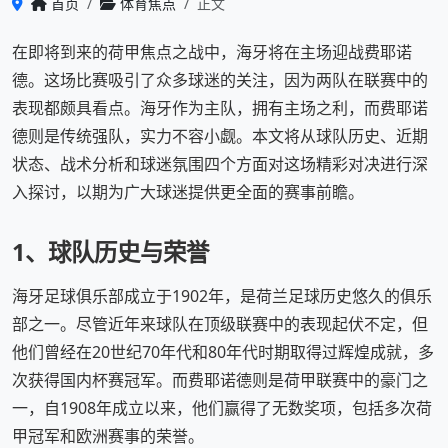
首页
体育焦点
正文
在即将到来的荷甲焦点之战中，海牙将在主场迎战费耶诺
德。这场比赛吸引了众多球迷的关注，因为两队在联赛中的
表现都颇具看点。海牙作为主队，拥有主场之利，而费耶诺
德则是传统强队，实力不容小觑。本文将从球队历史、近期
状态、战术分析和球迷氛围四个方面对这场精彩对决进行深
入探讨，以期为广大球迷提供更全面的赛事前瞻。
1、球队历史与荣誉
海牙足球俱乐部成立于1902年，是荷兰足球历史悠久的俱乐
部之一。尽管近年来球队在顶级联赛中的表现起伏不定，但
他们曾经在20世纪70年代和80年代时期取得过辉煌成就，多
次获得国内杯赛冠军。而费耶诺德则是荷甲联赛中的豪门之
一，自1908年成立以来，他们赢得了无数奖项，包括多次荷
甲冠军和欧洲赛事的荣誉。