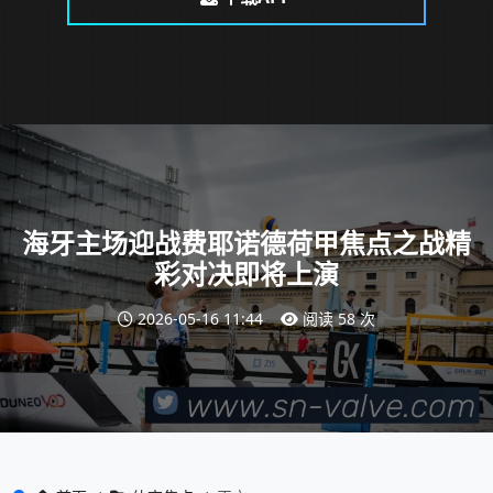
海牙主场迎战费耶诺德荷甲焦点之战精
彩对决即将上演
2026-05-16 11:44
阅读 58 次