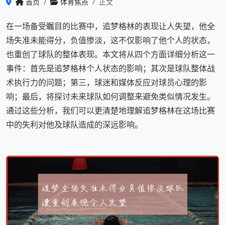
首页
体育焦点
正文
在一场备受瞩目的比赛中，追梦格林的表现让人失望，他全
场失准未能得分，负值惨淡，这不仅影响了他个人的状态，
也重创了球队的整体表现。本文将从四个方面详细分析这一
事件：首先是追梦格林个人状态的影响；其次是球队整体战
术执行力的问题；第三，球迷和媒体反应对球员心理的影
响；最后，将探讨未来球队如何调整来避免类似情况发生。
通过这些分析，我们可以更清楚地理解追梦格林在这场比赛
中的失利对他及球队造成的深远影响。