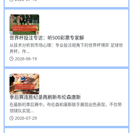
世界杯投注专访：听500彩票专家解
从技术分析到市场心理：专业投注视角下的世界杯博弈 足球世
界杯，作...
2026-06-19
季后赛连胜纪录再刷新布伦森唐斯
在最新的季后赛中，布伦森和唐斯联手展现出色表现，不仅带
领球队实现...
2026-07-29