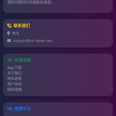
遇到问题时的快速联系通道。
联系我们
地址
support@sn-valve.com
快速导航
App下载
关于我们
隐私政策
用户协议
网站地图
推荐平台