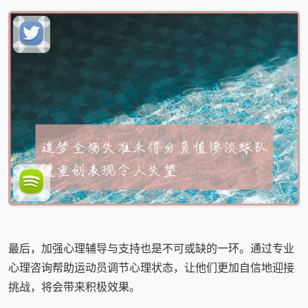
最后，加强心理辅导与支持也是不可或缺的一环。通过专业
心理咨询帮助运动员调节心理状态，让他们更加自信地迎接
挑战，将会带来积极效果。