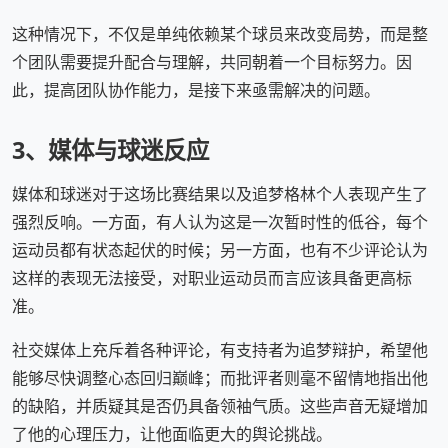
这种情况下，不仅是单纯依赖某个球员来改变局势，而是整
个团队需要提升配合与理解，共同朝着一个目标努力。因
此，提高团队协作能力，是接下来亟需解决的问题。
3、媒体与球迷反应
媒体和球迷对于这场比赛结果以及追梦格林个人表现产生了
强烈反响。一方面，有人认为这是一次暂时性的低谷，每个
运动员都有状态起伏的时候；另一方面，也有不少评论认为
这样的表现无法接受，对职业运动员而言应该具备更高标
准。
社交媒体上充斥着各种评论，有支持者为追梦辩护，希望他
能够尽快调整心态回归巅峰；而批评者则毫不留情地指出他
的缺陷，并质疑其是否仍具备领袖气质。这些声音无疑增加
了他的心理压力，让他面临更大的舆论挑战。