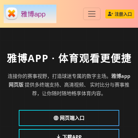
注册入口
雅博APP
· 体育观看更便捷
连接你的赛事视野，打造球迷专属的数字主场。
雅博app
网页版
提供多终端支持、高清视频、 实时比分与赛事推
荐，让你随时随地畅享体育内容。
网页端入口
下载APP