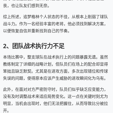
丧，也让队友们感到无奈。
综上所述，追梦格林个人状态的不佳，从根本上削弱了球队
战斗力。作为一名经验丰富的老将，他必须找到解决方案，
以便恢复自信并重新找到自己的节奏。
2、团队战术执行力不足
本场比赛中，整支球队在战术执行上的问题暴露无遗。虽然
教练制定了详细的战略计划，但队员们在场上的配合却显得
笨拙且缺乏默契。尤其是在进攻方面，多次出现错位和传球
失误的问题，使得原本应该产生威胁的进攻瞬间化为乌有。
此外，在面对对方严密防守时，队员们似乎缺乏应变能力，
没有及时调整战术来适应局势变化。这一点在关键时刻尤为
明显，当机会出现时，他们无法把握住，从而导致比分被拉
开。