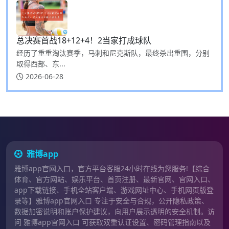
总决赛首战18+12+4！2当家打成球队
经历了重重淘汰赛季，马刺和尼克斯队，最终杀出重围，分别
取得西部、东...
2026-06-28
雅博app
雅博app官网入口，官方平台客服24小时在线为您服务!【综合
体育、官方网站、娱乐平台、首页注册、最新官网、官网入口、
app下载链接、手机全站客户端、游戏网址中心、手机网页版登
录等】雅博app官网入口 专注于安全与合规，公开隐私政策、
数据加密说明和账户保护建议，向用户展示透明的安全机制。访
问 雅博app官网入口 可获取双重认证设置、密码管理指南以及