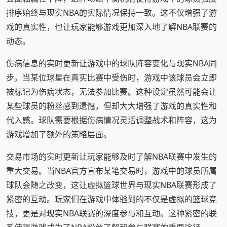
排序始终与现实NBA的实际情况保持一致。这不仅增强了游
戏的真实性，也让玩家能够游戏更加深入地了解NBA联赛的
动态。
伤病信息的实时更新让游戏中的球队阵容变化与现实NBA同
步。当某位球星在真实比赛中受伤时，游戏中该球员会立即
被标记为伤病状态，无法参加比赛。这种设定虽然可能会让
某些球员的粉丝感到遗憾，但却大大增强了游戏的真实性和
代入感。球队需要根据伤病情况灵活调整战术和阵容，这为
游戏增加了额外的策略层面。
交易市场的实时更新让玩家能够及时了解NBA联赛中发生的
重大交易。当NBA官方宣布某笔交易时，游戏中的球员所属
球队会随之改变，这让虚拟篮球世界与现实NBA联赛形成了
紧密的互动。玩家们在游戏中体验到的不仅是虚拟的篮球竞
技，更是对现实NBA联赛的深度参与和互动。这种紧密的联