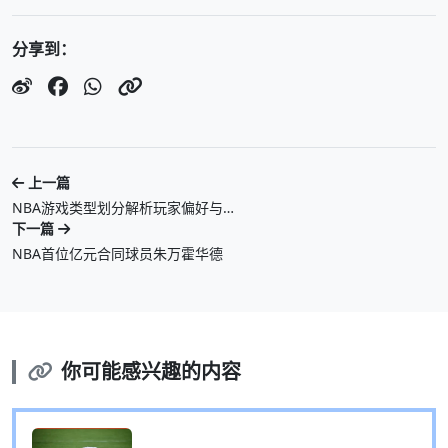
分享到：
上一篇
NBA游戏类型划分解析玩家偏好与…
下一篇
NBA首位亿元合同球员朱万霍华德
你可能感兴趣的内容