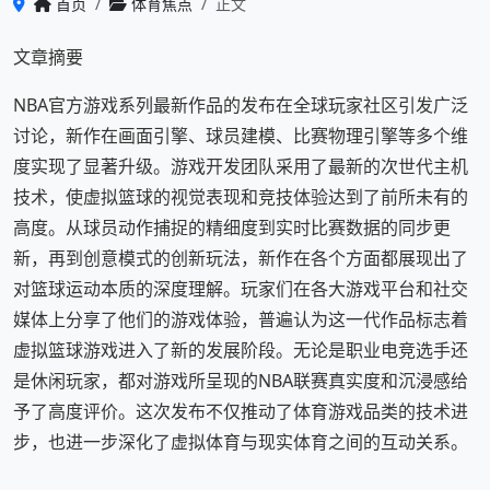
首页
体育焦点
正文
文章摘要
NBA官方游戏系列最新作品的发布在全球玩家社区引发广泛
讨论，新作在画面引擎、球员建模、比赛物理引擎等多个维
度实现了显著升级。游戏开发团队采用了最新的次世代主机
技术，使虚拟篮球的视觉表现和竞技体验达到了前所未有的
高度。从球员动作捕捉的精细度到实时比赛数据的同步更
新，再到创意模式的创新玩法，新作在各个方面都展现出了
对篮球运动本质的深度理解。玩家们在各大游戏平台和社交
媒体上分享了他们的游戏体验，普遍认为这一代作品标志着
虚拟篮球游戏进入了新的发展阶段。无论是职业电竞选手还
是休闲玩家，都对游戏所呈现的NBA联赛真实度和沉浸感给
予了高度评价。这次发布不仅推动了体育游戏品类的技术进
步，也进一步深化了虚拟体育与现实体育之间的互动关系。