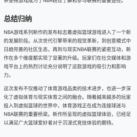
系使得游戏成为了NBA粉丝了解和参与联赛的重要途径。
总结归纳
NBA游戏系列新作的发布标志着虚拟篮球游戏进入了一个新
的发展阶段。从次世代引擎带来的视觉革新，到创意模式中
日趋完善的社区生态，再到与现实NBA联赛的紧密互动，新
作在多个维度都实现了显著的升级。玩家们在社交媒体和游
戏平台上的热烈讨论充分说明了这款游戏的吸引力和影响
力。
这次发布不仅推动了体育游戏品类的技术进步，也进一步深
化了虚拟体育与现实体育之间的融合。随着越来越多的玩家
投入到虚拟篮球的世界中，体育游戏正在成为连接球迷与
NBA联赛的重要桥梁。新作所呈现的虚拟篮球体验，已经足
以满足广大篮球爱好者对于沉浸式竞技体验的期待。