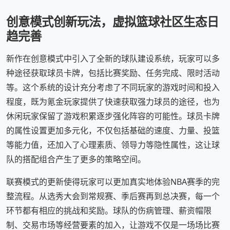
创意模式创新玩法，虚拟篮球社区生态日
趋完善
新作在创意模式中引入了全新的球队建设系统，玩家可以多
种途径获取球员卡牌，包括比赛奖励、任务完成、限时活动
等。这个系统的设计充分考虑了不同玩家的游戏时间和投入
程度，既为氪金玩家提供了快速获取强力球员的途径，也为
休闲玩家保留了游戏积累逐步强化阵容的可能性。球员卡牌
的属性设置更加多元化，不仅包括基础的速度、力量、投篮
等能力值，还加入了心理素质、领导力等隐性属性，这让球
队的搭配组合产生了更多的策略空间。
联赛模式的更新使得玩家可以更加真实地体验NBA赛季的完
整流程。从选秀大会到常规赛、季后赛再到总决赛，每一个
环节都有相应的挑战和奖励。球队的伤病管理、薪资帽限
制、交易市场等经营要素的加入，让游戏不仅是一场场比赛