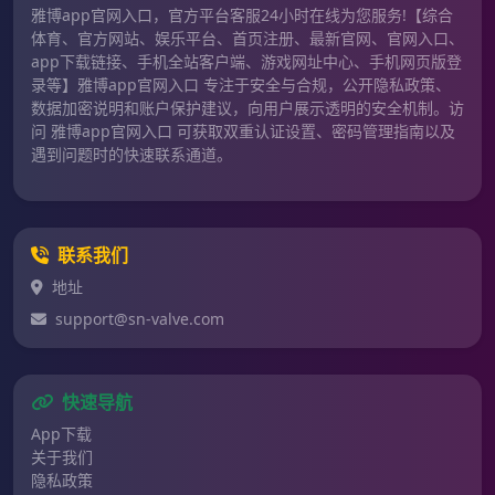
雅博app官网入口，官方平台客服24小时在线为您服务!【综合
体育、官方网站、娱乐平台、首页注册、最新官网、官网入口、
app下载链接、手机全站客户端、游戏网址中心、手机网页版登
录等】雅博app官网入口 专注于安全与合规，公开隐私政策、
数据加密说明和账户保护建议，向用户展示透明的安全机制。访
问 雅博app官网入口 可获取双重认证设置、密码管理指南以及
遇到问题时的快速联系通道。
联系我们
地址
support@sn-valve.com
快速导航
App下载
关于我们
隐私政策