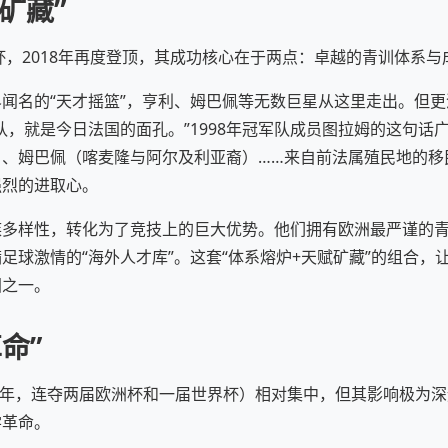
矿藏”
界杯，2018年再度登顶，其成功核心在于两点：卓越的青训体系
闻名的“天才摇篮”，亨利、姆巴佩等无数巨星从这里走出。但
队，就是今日法国的面孔。”1998年冠军队成员图拉姆的这句话
）、姆巴佩（喀麦隆与阿尔及利亚裔）……来自前法属殖民地的移
强烈的进取心。
族多样性，转化为了竞技上的巨大优势。他们拥有欧洲最严谨的
足球激情的“海外人才库”。这套“体系熔炉+天赋矿藏”的组合，
国之一。
命”
2012年，连夺两届欧洲杯和一届世界杯）相对集中，但其影响极为
学革命。