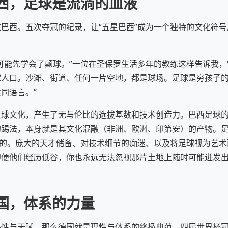
西，足球是流淌的血液
巴西。五次夺冠的纪录，让“五星巴西”成为一个独特的文化符
。
可能先学会了颠球。”一位在圣保罗生活多年的教练这样告诉我，“
球人口。沙滩、街道、任何一片空地，都是球场。足球是穷孩子
同语言。”
球文化，产生了无与伦比的选拔基数和技术创造力。巴西足球的“任
踢法，本身就是其文化混融（非洲、欧洲、印第安）的产物。足
来的。庞大的天才储备、对技术细节的痴迷、以及将足球视为艺
即便他们经历低谷，你也永远无法忽视那片土地上随时可能迸发
国，体系的力量
感性与天赋，那么德国就是理性与体系的终极典范。四届世界杯