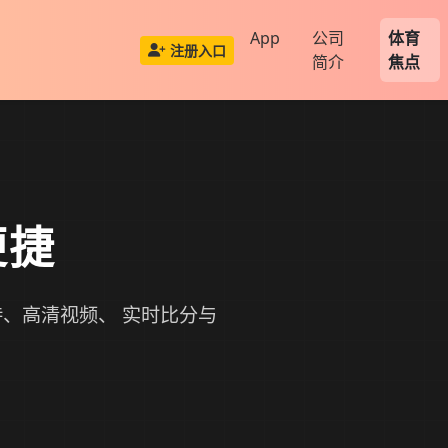
App
公司
体育
注册入口
简介
焦点
便捷
、高清视频、 实时比分与