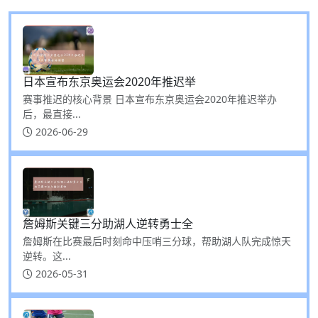
日本宣布东京奥运会2020年推迟举
赛事推迟的核心背景 日本宣布东京奥运会2020年推迟举办
后，最直接...
2026-06-29
詹姆斯关键三分助湖人逆转勇士全
詹姆斯在比赛最后时刻命中压哨三分球，帮助湖人队完成惊天
逆转。这...
2026-05-31