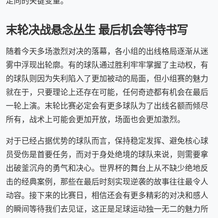
走向的关键变量。
末轮决战悬念丛生 最后机会等待书写
随着今天多场激烈对决的落幕，各小组的出线格局逐渐从迷
雾中浮现出轮廓。有的球队通过胜利牢牢掌握了主动权，有
的球队则因为失利陷入了更加被动的局面，但小组赛的魅力
就在于，只要理论上还存在可能，任何奇迹都有机会在最后
一轮上演。末轮比赛必定会有更多球队为了出线名额而倾尽
所有，战术上可能会更加开放，场面也会更加激烈。
对于已经占据优势的球队而言，保持稳定发挥、避免核心球
员受伤是首要任务，而对于身处绝境的球队来说，则需要拿
出破釜沉舟的勇气和决心。世界杯的舞台上从不缺少绝地反
击的经典案例，那些在最后时刻实现逆袭的故事往往最令人
动容。接下来的比赛日，相信还会有更多精彩的对决和感人
的瞬间等待我们去见证，这正是足球运动独一无二的魅力所