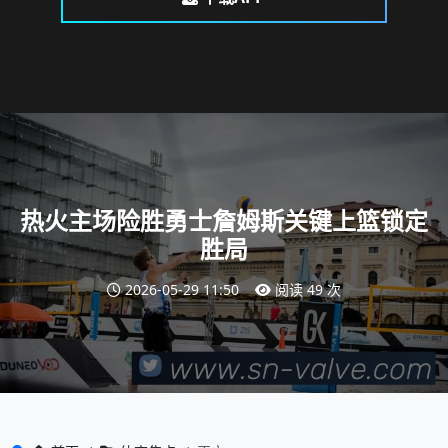
热火主场险胜勇士詹姆斯关键上篮锁定
胜局
2026-05-29 11:50
阅读 49 次