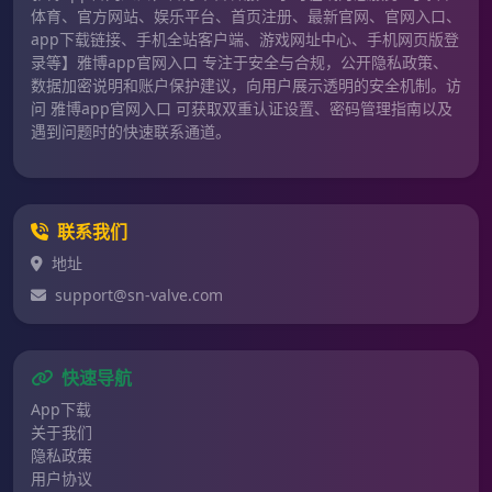
体育、官方网站、娱乐平台、首页注册、最新官网、官网入口、
app下载链接、手机全站客户端、游戏网址中心、手机网页版登
录等】雅博app官网入口 专注于安全与合规，公开隐私政策、
数据加密说明和账户保护建议，向用户展示透明的安全机制。访
问 雅博app官网入口 可获取双重认证设置、密码管理指南以及
遇到问题时的快速联系通道。
联系我们
地址
support@sn-valve.com
快速导航
App下载
关于我们
隐私政策
用户协议