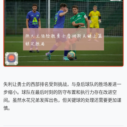
失利让勇士的西部排名受到挑战，与身后球队的胜场差进一
步缩小。球队在最后时刻的防守布置和执行力存在改进空
间。虽然水花兄弟发挥出色，但关键球的处理还需要更加谨
慎。