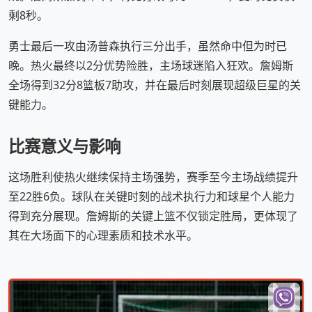
剩8秒。
勇士最后一攻由汤普森执行三分出手，虽然命中但为时已
晚。热火最终以2分优势险胜，主场球迷陷入狂欢。詹姆斯
全场得到32分8篮板7助攻，并在最后时刻展现超级巨星的关
键能力。
比赛意义与影响
这场胜利使热火继续保持主场强势，赛季至今主场战绩提升
至22胜6负。球队在关键时刻的战术执行力和球星个人能力
得到充分展现。詹姆斯的关键上篮不仅锁定胜局，更体现了
其在大场面下的心理素质和技术水平。