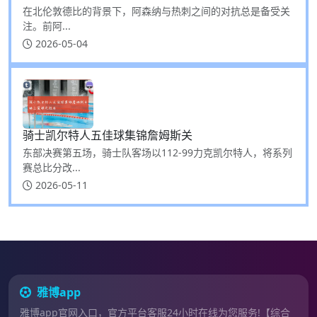
在北伦敦德比的背景下，阿森纳与热刺之间的对抗总是备受关
注。前阿...
2026-05-04
骑士凯尔特人五佳球集锦詹姆斯关
东部决赛第五场，骑士队客场以112-99力克凯尔特人，将系列
赛总比分改...
2026-05-11
雅博app
雅博app官网入口，官方平台客服24小时在线为您服务!【综合