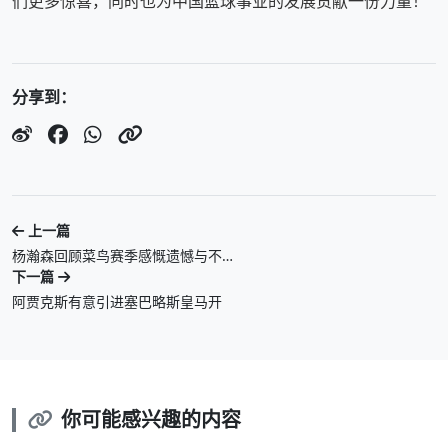
们更多惊喜，同时也为中国篮球事业的发展贡献一份力量！
分享到：
上一篇
杨瀚森回顾菜鸟赛季感慨遗憾与不…
下一篇
阿贾克斯有意引进塞巴略斯皇马开
你可能感兴趣的内容