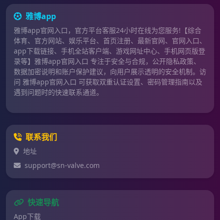
雅博app
雅博app官网入口，官方平台客服24小时在线为您服务!【综合
体育、官方网站、娱乐平台、首页注册、最新官网、官网入口、
app下载链接、手机全站客户端、游戏网址中心、手机网页版登
录等】雅博app官网入口 专注于安全与合规，公开隐私政策、
数据加密说明和账户保护建议，向用户展示透明的安全机制。访
问 雅博app官网入口 可获取双重认证设置、密码管理指南以及
遇到问题时的快速联系通道。
联系我们
地址
support@sn-valve.com
快速导航
App下载