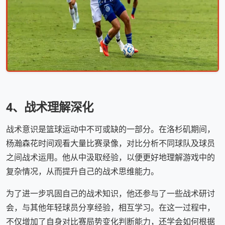
4、战术理解深化
战术意识是篮球运动中不可或缺的一部分。在洛杉矶期间，
杨瀚森花时间观看大量比赛录像，对比分析不同球队及球员
之间战术运用。他从中汲取经验，以便更好地理解游戏中的
复杂情况，从而提升自己的战术思维能力。
为了进一步巩固自己的战术知识，他还参与了一些战术研讨
会，与其他年轻球员分享经验，相互学习。在这一过程中，
不仅增加了自身对比赛局势变化判断能力，还学会如何根据