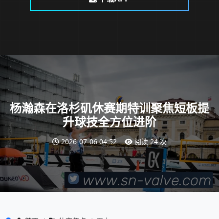
杨瀚森在洛杉矶休赛期特训聚焦短板提
升球技全方位进阶
2026-07-06 04:52
阅读 24 次