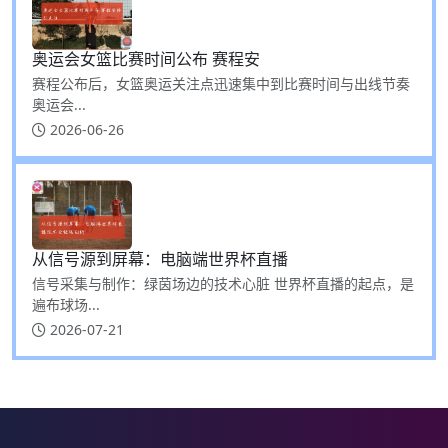
奥运会女篮比赛时间公布 赛程安
赛程公布后，女篮奥运关注点迅速集中到比赛时间与出线节奏
奥运会...
2026-06-26
从信号源到屏幕：电脑端世界杯直播
信号采集与制作：绿茵场边的技术心脏 世界杯直播的起点，是
遍布球场...
2026-07-21